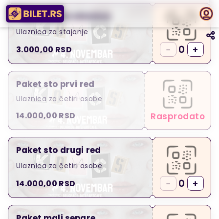
Pojedinačna ulaznica
Ulaznica za stajanje
0
−
+
3.000,00
RSD
Paket sto prvi red
Ulaznica za četiri osobe
14.000,00
RSD
Rasprodato
Paket sto drugi red
Ulaznica za četiri osobe
0
−
+
14.000,00
RSD
Paket mali separe